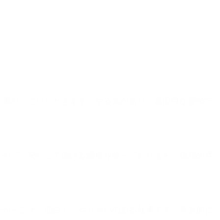
に携わっていただきます。やる気があり、真面目な姿勢で
すので、安心して働ける環境が整っております。職場の雰
だからこそ、面白く、やりがいのある仕事です。将来的に