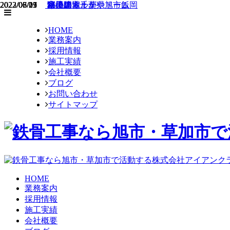
2023/06/17
2022/08/25
2022/07/23
2022/06/01
2022/05/09
富里フォルテ
秘境の地千葉県旭市飯岡
銚子建方
彩の国くまがやドーム
溶接練習
HOME
業務案内
採用情報
施工実績
会社概要
ブログ
お問い合わせ
サイトマップ
HOME
業務案内
採用情報
施工実績
会社概要