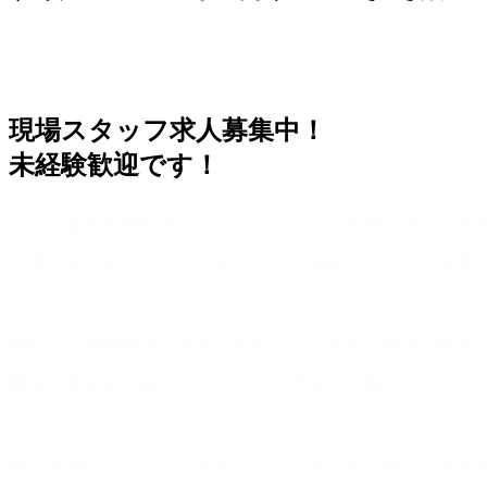
現場スタッフ求人募集中！
未経験歓迎です！
ただいま株式会社アイアンクラフトでは現場スタッフを
仕事に取り組んでくださる方なら、経験はいっさい不問
弊社では福利厚生の充実はもちろん、国土交通省が推進
囲気も和気あいあいとしており、明るい社風です。
同じ現場は二つとして存在しないため、常に創意工夫を