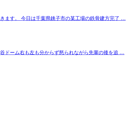
きます。 今日は千葉県銚子市の某工場の鉄骨建方完了 …
熊谷ドーム右も左も分からず怒られながら先輩の後を追 …