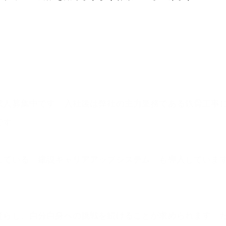
求人募集中です。入社後は弊社の主力業務である鉄骨工事
です。
している「建設キャリアアップシステム」も導入していま
凝らし、自分自身への挑戦を続けることが求められます。